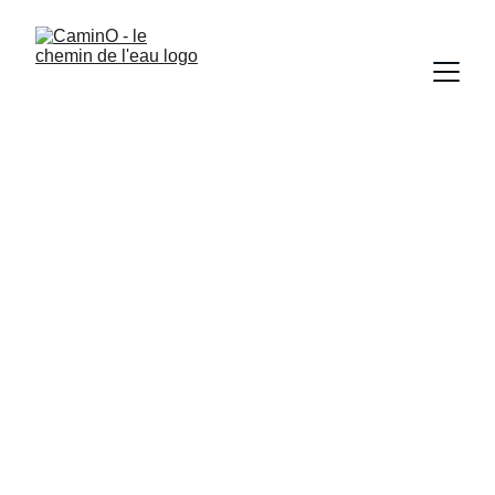
Les gorges du 
Haut Allier
L'Allier est une rivière mythique pour l'itinérance
en canoë. Embarquez sur un parcours ultra-
sauvage: les gorges entre Chapeauroux et
Monistrol.