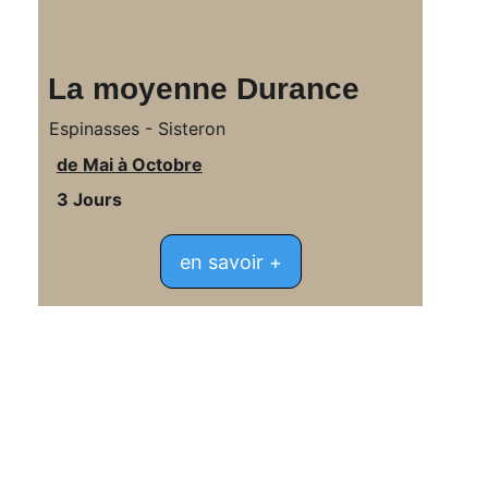
La moyenne Durance
Espinasses - Sisteron
de Mai à Octobre
3 Jours 
en savoir +