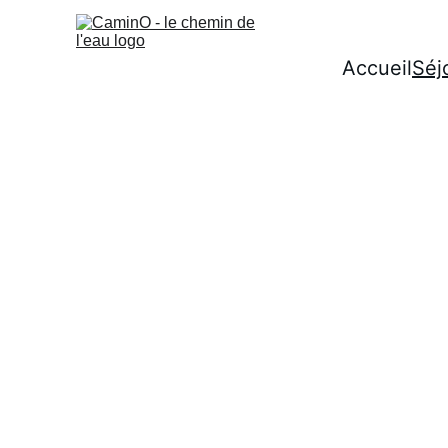
Accueil
Séj
Séjours tout publ
Des av
Si vous souhaitez naviguer entr