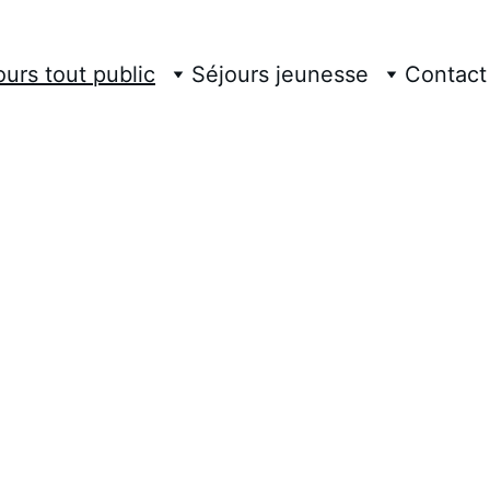
ours tout public
Séjours jeunesse
Contact
ic
entures pour tout le monde, de mai à o
e 3 et 5 jours sur l'Allier ou la Durance, je vous invite à co